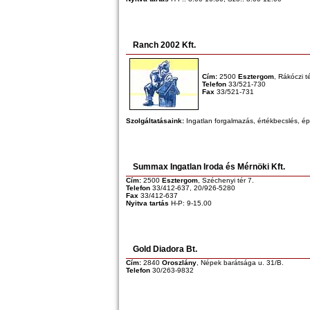
Ranch 2002 Kft.
Cím:
2500
Esztergom
, Rákóczi t
Telefon
33/521-730
Fax
33/521-731
Szolgáltatásaink:
Ingatlan forgalmazás, értékbecslés, épí
Summax Ingatlan Iroda és Mérnöki Kft.
Cím:
2500
Esztergom
, Széchenyi tér 7.
Telefon
33/412-637, 20/926-5280
Fax
33/412-637
Nyitva tartás
H-P: 9-15.00
Gold Diadora Bt.
Cím:
2840
Oroszlány
, Népek barátsága u. 31/B.
Telefon
30/263-9832