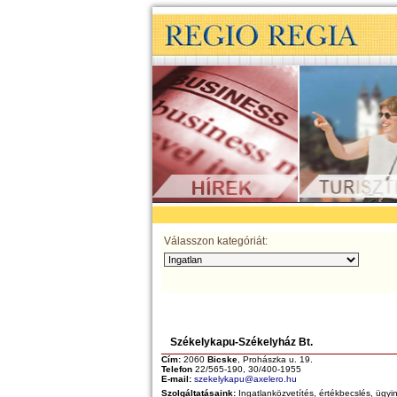
Válasszon kategóriát:
Székelykapu-Székelyház Bt.
Cím:
2060
Bicske
, Prohászka u. 19.
Telefon
22/565-190, 30/400-1955
E-mail:
szekelykapu@axelero.hu
Szolgáltatásaink:
Ingatlanközvetítés, értékbecslés, ügyin