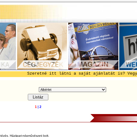
Szeretné itt látni a saját ajánlatát is? Vegye fel 
1
|
2
tézés. Háziipari-népmûvészeti bolt.