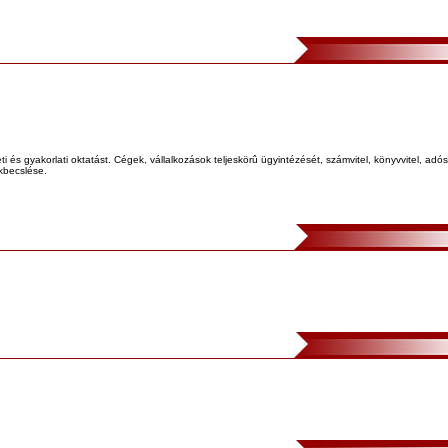
 és gyakorlati oktatást. Cégek, vállalkozások teljeskörû ügyintézését, számvitel, könyvvitel, adó
ékbecslése.