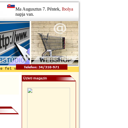
Ma Augusztus 7. Péntek,
Ibolya
napja van.
velünk a kapcsolatot! -=- Regio Regia - A Közép-dunántúl
Üzleti magazin