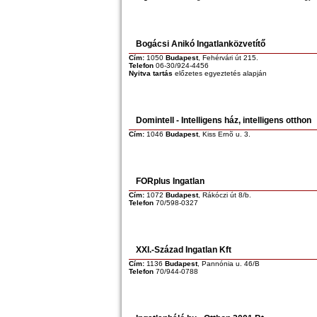
Bogácsi Anikó Ingatlanközvetítő
Cím:
1050
Budapest
, Fehérvári út 215.
Telefon
06-30/924-4456
Nyitva tartás
előzetes egyeztetés alapján
Domintell - Intelligens ház, intelligens otthon
Cím:
1046
Budapest
, Kiss Ernõ u. 3.
FORplus Ingatlan
Cím:
1072
Budapest
, Rákóczi út 8/b.
Telefon
70/598-0327
XXI.-Század Ingatlan Kft
Cím:
1136
Budapest
, Pannónia u. 46/B
Telefon
70/944-0788