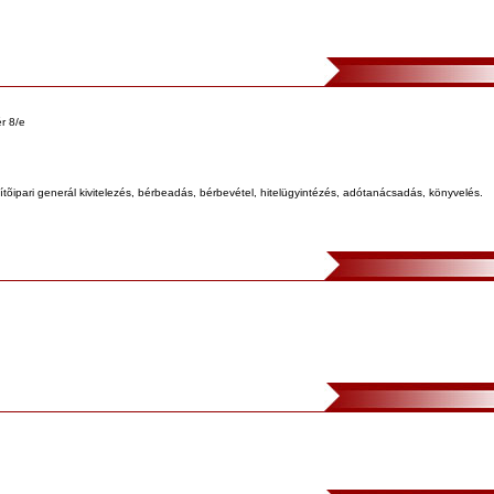
ér 8/e
tõipari generál kivitelezés, bérbeadás, bérbevétel, hitelügyintézés, adótanácsadás, könyvelés.