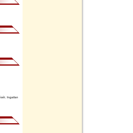
sét. Ingatlan
115.
lapszám