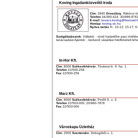
Koving Ingatlanközvetítõ Iroda
Cím:
2840
Oroszlány
, Rákóczi út
Telefon
34/360-424, 30/986-976
E-mail:
kovacs.koving@freemail.
Honlap:
koving.vic.hu
Nyitva tartás
H.: 10-12; 15-17; K
Szolgáltatásaink:
Vállalok: - rövid határidõre piaci értékb
tanácsadást Ajánlok: - kedvezõ vásárlási hitelfelvételi leh
In-Hor Kft.
Cím:
8000
Székesfehérvár
, Tóvárosi ln. 9. fsz. 1.
Telefon
22/500-258
Fax
22/500-259
Marz Kft.
Cím:
8000
Székesfehérvár
, Petõfi S. u. 3.
Telefon
22/503-000, 20/960-7878
Fax
22/503-000
Városkapu Üzletház
Cím:
2000
Szentendre
, Dobogókõi u. 1.