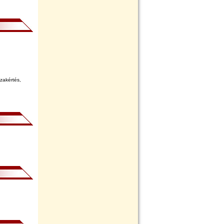
111. lapszám
szakértés,
110. lapszám