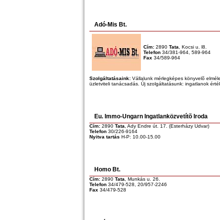
Adó-Mis Bt.
Cím:
2890
Tata
, Kocsi u. l8.
Telefon
34/381-964, 589-964
Fax
34/589-964
Szolgáltatásaink:
Vállalunk mérlegképes könyvelõ elméleti
üzletviteli tanácsadás. Új szolgáltatásunk: ingatlanok ért
Eu. Immo-Ungarn Ingatlanközvetítõ Iroda
Cím:
2890
Tata
, Ady Endre út. 17. (Esterházy Udvar)
Telefon
30/226-9164
Nyitva tartás
H-P: 10.00-15.00
Homo Bt.
Cím:
2890
Tata
, Munkás u. 26.
Telefon
34/479-528, 20/957-2246
Fax
34/479-528