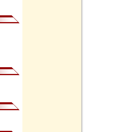
114. lapszám
113. lapszám