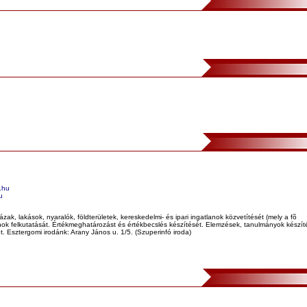
.hu
u
zak, lakások, nyaralók, földterületek, kereskedelmi- és ipari ingatlanok közvetítését (mely a fõ
k felkutatását. Értékmeghatározást és értékbecslés készítését. Elemzések, tanulmányok készíté
ét. Esztergomi irodánk: Arany János u. 1/5. (Szuperinfó iroda)