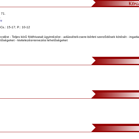
 71.
1
hu
-Cs.: 15-17; P.: 10-12
ecslést - Teljes körû földhivatali ügyintézést - adásvételi-csere-bérleti szerzõdések kötését - ingatl
etõségeket - kivitelezési-tervezési lehetõségeket