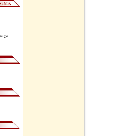
anügyi
112. lapszám