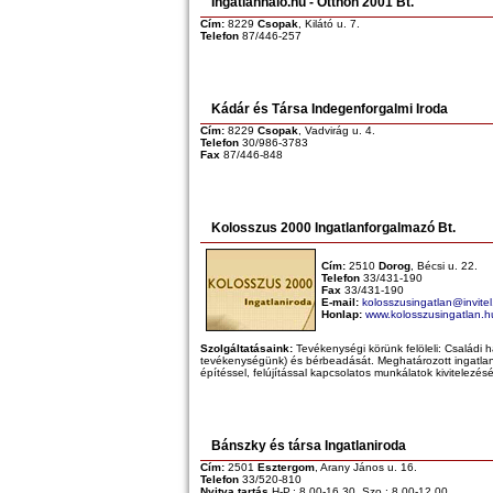
Ingatlanháló.hu - Otthon 2001 Bt.
Cím:
8229
Csopak
, Kilátó u. 7.
Telefon
87/446-257
Kádár és Társa Indegenforgalmi Iroda
Cím:
8229
Csopak
, Vadvirág u. 4.
Telefon
30/986-3783
Fax
87/446-848
Kolosszus 2000 Ingatlanforgalmazó Bt.
Cím:
2510
Dorog
, Bécsi u. 22.
Telefon
33/431-190
Fax
33/431-190
E-mail:
kolosszusingatlan@invitel
Honlap:
www.kolosszusingatlan.h
Szolgáltatásaink:
Tevékenységi körünk felöleli: Családi há
tevékenységünk) és bérbeadását. Meghatározott ingatlano
építéssel, felújítással kapcsolatos munkálatok kivitelezés
Bánszky és társa Ingatlaniroda
Cím:
2501
Esztergom
, Arany János u. 16.
Telefon
33/520-810
Nyitva tartás
H-P.: 8.00-16.30, Szo.: 8.00-12.00