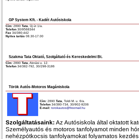
GP System Kft. - Kadét Autósiskola
Cím:
2890
Tata
, Új út 1/a.
Telefon
30/9568344
Fax
34/380-442
Nyitva tartás
08.30-17.00
Szakma Tata Oktató, Szolgáltató és Kereskedelmi Bt.
Cím:
2890
Tata
, Aknási u. 12.
Telefon
34/382-792, 30/298-3186
Török Autós-Motoros Magániskola
Cím:
2890
Tata
, Toldi M. u. 6/a.
Telefon
34/380-734, 30/902-9206
E-mail:
torokautos@freemail.hu
Szolgáltatásaink:
Az Autósiskola által oktatott kat
Személyautós és motoros tanfolyamot minden hón
nehézpótkocsis tanfolyamokat folyamatos kezdéss