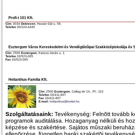
Profi-t 101 Kft.
Cím:
4034
Debrecen
, Huszár Gál u. 59.
Telefon
30/224-4445
Esztergom Város Kereskedelmi és Vendéglátóipai Szakközépiskolája és S
Cím:
2500
Esztergom
, Katona István u. 1.
Telefon
33/523-065
Fax
33/523-065
Helianthus-Familia Kft.
Cím:
2500
Esztergom
, Csillag tér 14., Pf.: 110
Telefon
33/411-807
Fax
33/411-807
E-mail:
helianthus@invitel.hu
Szolgáltatásaink:
Tevékenység: Felnõtt tovább k
programok auditálása. Hozaganyag nélküli és 
képzése és szakértése. Sajátos mûszaki beruház
ellenõrzése, független banki szakértõi tevékenysé