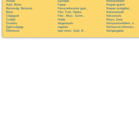
Áruház
Építõipar
Kereskedelem
Autó, Motor
Faipar
Kisipari gyártó
Biztonság, Biztonsá...
Fémszerkezetek gyár...
Kisipari szolgáltat...
Bútor
Film, Fotó, Optika
Kiskereskedõ
Cégügyek
Film-, Mozi-, Szính...
Kölcsönzés
Család
Hobbi
Könyv, Zene
Divatáru
Idegennyelv
Környezetvédelem, h...
Egészségügy
Ingatlan
Közhasznú informáci...
Élelmiszer
Ipari üzem, Gyár, B...
Közigazgatás