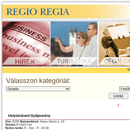
Szeretn
Válasszon kategóriát:
1
Helytörténeti Gyûjtemény
Cím:
8230
Balatonfüred
, Arany János u. 12.
Telefon
87/340-744
Nyitva tartás
H., Sze., P.: 10-18