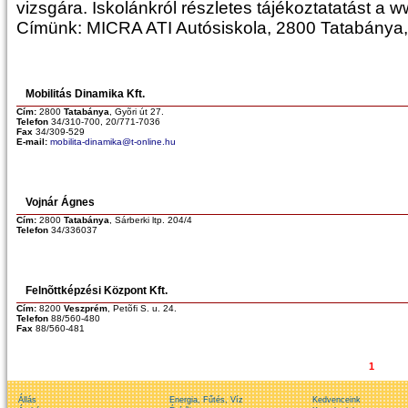
vizsgára. Iskolánkról részletes tájékoztatatást a
Címünk: MICRA ATI Autósiskola, 2800 Tatabánya, 
Mobilitás Dinamika Kft.
Cím:
2800
Tatabánya
, Gyõri út 27.
Telefon
34/310-700, 20/771-7036
Fax
34/309-529
E-mail:
mobilita-dinamika@t-online.hu
Vojnár Ágnes
Cím:
2800
Tatabánya
, Sárberki ltp. 204/4
Telefon
34/336037
Felnõttképzési Központ Kft.
Cím:
8200
Veszprém
, Petõfi S. u. 24.
Telefon
88/560-480
Fax
88/560-481
1
Állás
Energia, Fűtés, Víz
Kedvenceink