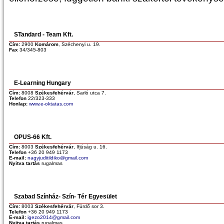
STandard - Team Kft.
Cím:
2900
Komárom
, Széchenyi u. 19.
Fax
34/345-803
E-Learning Hungary
Cím:
8008
Székesfehérvár
, Sarló utca 7.
Telefon
22/323-333
Honlap:
www.e-oktatas.com
OPUS-66 Kft.
Cím:
8003
Székesfehérvár
, Ifjúság u. 16.
Telefon
+36 20 949 1173
E-mail:
nagyjuditildiko@gmail.com
Nyitva tartás
rugalmas
Szabad Színház- Szín- Tér Egyesület
Cím:
8003
Székesfehérvár
, Fürdő sor 3.
Telefon
+36 20 949 1173
E-mail:
igezo2014@gmail.com
Nyitva tartás
rugalmas