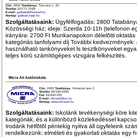
Cím:
2800
Tatabánya
, Táncsics u. 30.
Telefon
20/771-7049
E-mail:
gallaati@freemail.hu
Honlap:
gallaati.myip.hu
Szolgáltatásaink:
Ügyfélfogadás: 2800 Tatabánya,
Közösségi ház; ideje: Szerda 10-11h (telefonon eg
irányára: 2700 Ft Munkanapokon délelõtti oktatás 
kategóriás tanfolyami díj További kedvezmények: 
használható tankönyveket ls tesztkönyveket egyar
teljes körû számítógépes vizsgára felkészítés.
Micra Ati Autósiskola
Cím:
2800
Tatabánya
, Vértanúk tere 2.
Telefon
30/336-0360
Fax
34/300-200
E-mail:
micraati@ax.hu
Honlap:
www.micraati.hu
Szolgáltatásaink:
Iskolánk tevékenységi köre kit
kategóriák, és a különbözõ közlekedéssel kapcso
Irodánk hétfõtõl péntekig nyitva áll ügyfeleink sz
rendelkezünk: elméleti és gyakorlati oktatás egy 