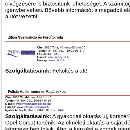
elvégzésére is biztosítunk lehetõséget. A számít
igénybe veheti. Bõvebb információt a megadott el
autót vezetni!
Zilion Nyelviskola és Fordítóiroda
Cím:
2890
Tata
, Vértesszõlõsi út 50
Telefon
34/487-751 ; 30/92-95-877
Fax
34/487-751
E-mail:
zilion@wojnet.hu
Honlap:
www.zilion.hu
Szolgáltatásaink:
Feltöltés alatt!
Felicia Autós-motoros Magániskola
Cím:
2800
Tatabánya
, Réti út 146.
Telefon
34/304-651, 30/937-6419
E-mail:
info@feliciaautosiskola.hu
Honlap:
www.feliciaautosiskola.hu
Nyitva tartás
K, Sze: 8.00-10.00, Cs.: 16-18
Szolgáltatásaink:
A gyakorlati oktatás új, korszer
Opel Corsa) történik. Az elméleti oktatás a saját
környezetben folyik. Ahol a képzést a kornak meg