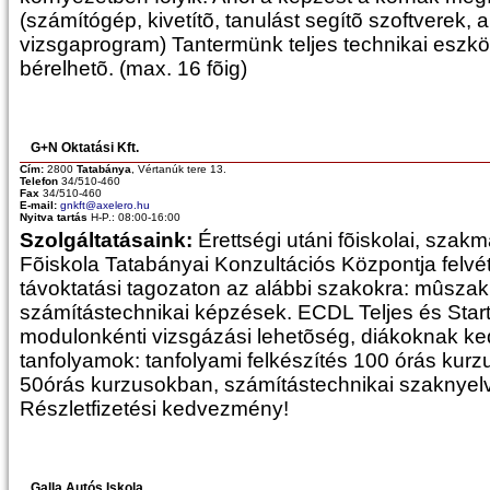
(számítógép, kivetítõ, tanulást segítõ szoftverek, 
vizsgaprogram) Tantermünk teljes technikai eszköz
bérelhetõ. (max. 16 fõig)
G+N Oktatási Kft.
Cím:
2800
Tatabánya
, Vértanúk tere 13.
Telefon
34/510-460
Fax
34/510-460
E-mail:
gnkft@axelero.hu
Nyitva tartás
H-P.: 08:00-16:00
Szolgáltatásaink:
Érettségi utáni fõiskolai, sza
Fõiskola Tatabányai Konzultációs Központja felvét
távoktatási tagozaton az alábbi szakokra: mûszak
számítástechnikai képzések. ECDL Teljes és Start
modulonkénti vizsgázási lehetõség, diákoknak k
tanfolyamok: tanfolyami felkészítés 100 órás kurz
50órás kurzusokban, számítástechnikai szaknyelv
Részletfizetési kedvezmény!
Galla Autós Iskola